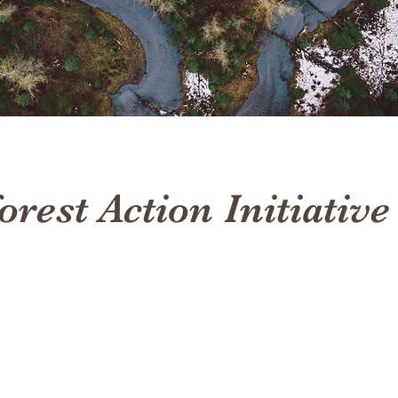
orest Action Initiative
laceholder text. To change this cont
lick on the element and click Cha