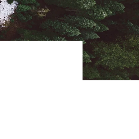
ent,
nge