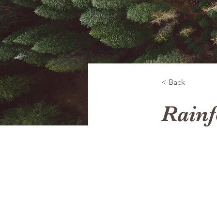
< Back
Rainf
This is p
double-c
Content.